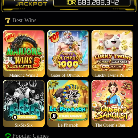
Best Wins
Mahjong Wins 3
Gates of Olympus 1000
Lucky Twins Power Clusters
SixSixSix
Le Pharaoh
The Queen's Banquet
Popular Games