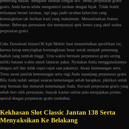
pemenang hadiah. Mengatur taruhan dengan arif: Meski perputaran gratis
gratis, Anda harus selalu mengontrol taruhan dengan bijak. Tidak boleh
terlampau berani taruhan, tapi juga jauhi taruhan kekecilan yang
kemungkinan tak berikan hasil yang maksimum. Memanfaatkan feature
bonus: Beberapa permainan slot mempunyai spek bonus yang aktif waktu
perputaran gratis.
Coba Download Jantan138 Apk Mobile buat menimbulkan spesifikasi ini,
karena kerap menyiapkan kemungkinan besar untuk menjadi pemenang
hadiah yang tambah tinggi. Urus waktu bermain perputaran gratis sering
miliki batasan waktu untuk lantaran pakai. Nyatakan Anda menggunakannya
dengan arif dan tidak cepat-cepat saat pakainya. Awasi kemenangan serta.
Terus awasi jumlah kemenangan serta rugi Anda sepanjang perputaran gratis.
Bila Anda sudah sampai sasaran kemenangan sebab harapkan, pikirkan untuk
stop bermain dan menaruh kemenangan Anda. Kecuali perputaran gratis yang
sebab beri oleh permainan, banyak kasino online pula menjajakan promo
spesial dengan perputaran gratis tambahan.
Kekhasan Slot Classic Jantan 138 Serta
Menyaksikan Ke Belakang