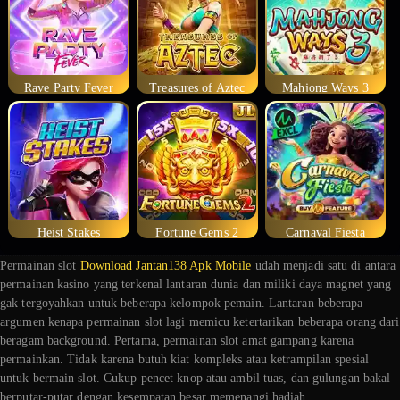
Rave Party Fever
Treasures of Aztec
Mahjong Ways 3
Heist Stakes
Fortune Gems 2
Carnaval Fiesta
Permainan slot
Download Jantan138 Apk Mobile
udah menjadi satu di antara
permainan kasino yang terkenal lantaran dunia dan miliki daya magnet yang
gak tergoyahkan untuk beberapa kelompok pemain. Lantaran beberapa
argumen kenapa permainan slot lagi memicu ketertarikan beberapa orang dari
beragam background. Pertama, permainan slot amat gampang karena
permainkan. Tidak karena butuh kiat kompleks atau ketrampilan spesial
untuk bermain slot. Cukup pencet knop atau ambil tuas, dan gulungan bakal
berputar-putar dengan kesempatan besar memenangi hadiah.