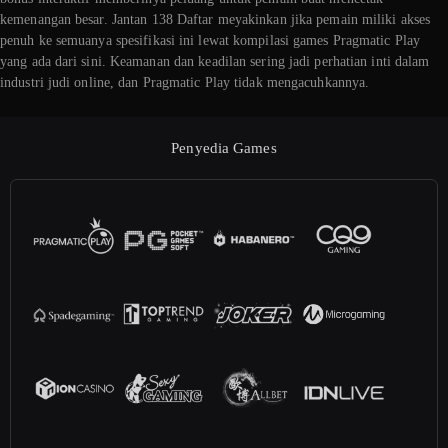
kemenangan besar. Jantan 138 Daftar meyakinkan jika pemain miliki akses
penuh ke semuanya spesifikasi ini lewat kompilasi games Pragmatic Play
yang ada dari sini. Keamanan dan keadilan sering jadi perhatian inti dalam
industri judi online, dan Pragmatic Play tidak mengacuhkannya.
Penyedia Games