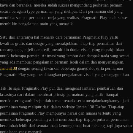
kaya dan beraneka, mereka sudah sukses mengundang perhatian pemain
secara beragam type permainan yang melipur. Dari permainan slot yang
memikat sampai permainan meja yang realitas, Pragmatic Play udah sukses
membikin pengalaman main yang menarik.
Satu dari antaranya hal menarik dari permainan Pragmatic Play yaitu
kwalitas grafis dan design yang menakjubkan. Tiap-tiap permainan dari
rancang dengan jeli dan detil, membikin dunia visual yang menakjubkan
untuk beberapa pemain. Animasi yang lembut dan dampak nada yang sesuai
yang ada membuat pengalaman bermain lebih dalam dan menyenangkan.
Jantan138
dengan senang tawarkan beberapa games slot serta permainan
Pragmatic Play yang mendatangkan pengalaman visual yang mengagumkan.
Tak itu saja, Pragmatic Play pun dari mengenal lantaran pembaruan dan
kreasinya dari dalam membuat prinsip permainan yang antik. Sampai,
mereka sering ambil sejumlah tema menarik serta menjalankangkannya jadi
permainan yang melipur dari dalam website Jantan 138 Daftar. Tiap-tiap
permainan Pragmatic Play mempunyai narasi dan nuansa tertentu yang
memikat beberapa pemainnya. Ini membuat tiap-tiap perputaran permainan
bertambah lebih dari semata-mata kemungkinan buat menang, tapi juga suatu
perjalanan yang menarik.