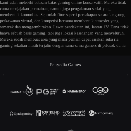
kami udah melebihi batasan-batas gaming online konservatif. Mereka tidak
cuma menjajakan permainan, namun juga pengalaman sosial yang
membentuk komunitas. Sejumlah fitur seperti percakapan secara langsung,
perkawanan virtual, dan kompetisi bersama membentuk atmosfer yang
semarak dan menggembirakan. Lewat pendekatan ini, Jantan 138 Dana tidak
hanya sebuah basis gaming, tapi juga lokasi kesenangan yang menyeluruh.
Mereka sudah membuat area yang mana pemain dapat rasakan suka ria
gaming sekalian masih terjalin dengan sama-sama gamers di pelosok dunia.
Penyedia Games