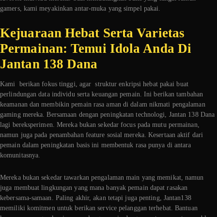
gamers, kami meyakinkan antar-muka yang simpel pakai.
Kejuaraan Hebat Serta Varietas
Permainan: Temui Idola Anda Di
Jantan 138 Dana
Kami berikan fokus tinggi, agar struktur enkripsi hebat pakai buat
perlindungan data individu serta keuangan pemain. Ini berikan tambahan
keamanan dan membikin pemain rasa aman di dalam nikmati pengalaman
gaming mereka. Bersamaan dengan peningkatan technologi, Jantan 138 Dana
lagi bereksperimen. Mereka bukan sekedar focus pada mutu permainan,
namun juga pada penambahan feature sosial mereka. Kesertaan aktif dari
pemain dalam peningkatan basis ini membentuk rasa punya di antara
komunitasnya.
Mereka bukan sekedar tawarkan pengalaman main yang memikat, namun
juga membuat lingkungan yang mana banyak pemain dapat rasakan
kebersama-samaan. Paling akhir, akan tetapi juga penting, Jantan138
memiliki komitmen untuk berikan service pelanggan terhebat. Bantuan