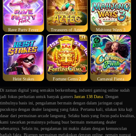
Rave Party Fever
Treasures of Aztec
Mahjong Ways 3
Heist Stakes
Fortune Gems 2
Carnaval Fiesta
Di zaman digital yang semakin berkembang, industri gaming online sudah
jadi fokus perhatian untuk banyak gamers
Jantan 138 Dana
. Dengan
timbulnya basis ini, pengalaman bermain dengan dalam jaringan capai
pucuknya dengan dealer langsung yang fakta. Pertama kali, silakan kita kaji
dasar dari permainan arcade langsung. Selaku basis yang focus pada kwalitas,
kami tawarkan pemainnya peluang buat bermain menantang dealer
sebenarnya. Selain itu, pengalaman ini makin dalam dengan kemunculan
hadiah fakta. Biarpun permainan melakukan dengan online, pemain punyai