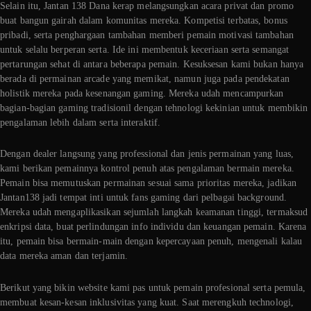
Selain itu, Jantan 138 Dana kerap melangsungkan acara privat dan promo
buat bangun gairah dalam komunitas mereka. Kompetisi terbatas, bonus
pribadi, serta penghargaan tambahan memberi pemain motivasi tambahan
untuk selalu berperan serta. Ide ini membentuk keceriaan serta semangat
pertarungan sehat di antara beberapa pemain. Kesuksesan kami bukan hanya
berada di permainan arcade yang memikat, namun juga pada pendekatan
holistik mereka pada kesenangan gaming. Mereka udah mencampurkan
bagian-bagian gaming tradisionil dengan tehnologi kekinian untuk membikin
pengalaman lebih dalam serta interaktif.
Dengan dealer langsung yang professional dan jenis permainan yang luas,
kami berikan pemainnya kontrol penuh atas pengalaman bermain mereka.
Pemain bisa memutuskan permainan sesuai sama prioritas mereka, jadikan
Jantan138 jadi tempat inti untuk fans gaming dari pelbagai background.
Mereka udah mengaplikasikan sejumlah langkah keamanan tinggi, termaksud
enkripsi data, buat perlindungan info individu dan keuangan pemain. Karena
itu, pemain bisa bermain-main dengan kepercayaan penuh, mengenali kalau
data mereka aman dan terjamin.
Berikut yang bikin website kami pas untuk pemain profesional serta pemula,
membuat kesan-kesan inklusivitas yang kuat. Saat merengkuh technologi,