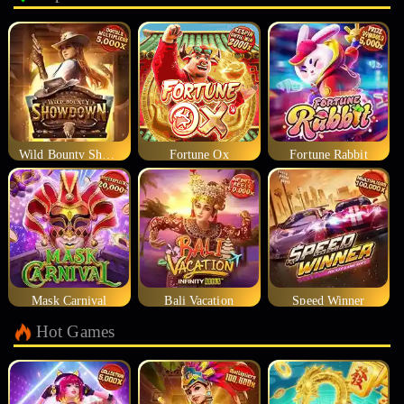
Wild Bounty Showdown
Fortune Ox
Fortune Rabbit
Mask Carnival
Bali Vacation
Speed Winner
Hot Games