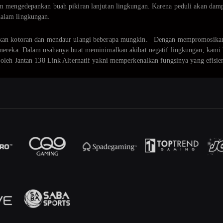
am mengedepankan buah pikiran lanjutan lingkungan. Karena peduli akan damp
dalam lingkungan.
unkan kotoran dan mendaur ulangi beberapa mungkin. Dengan mempromosikan
 mereka. Dalam usahanya buat meminimalkan akibat negatif lingkungan, kami
 oleh Jantan 138 Link Alternatif yakni memperkenalkan fungsinya yang efisi