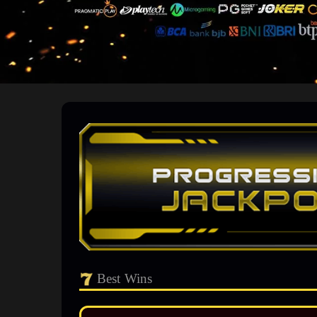
Best Wins