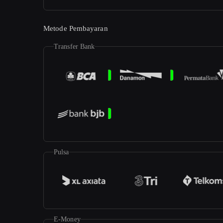
Metode Pembayaran
Transfer Bank
Pulsa
E-Money