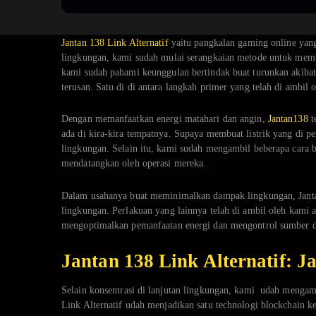
Jantan 138 Link Alternatif
yaitu pangkalan gaming online yan
lingkungan, kami sudah mulai serangkaian metode untuk memb
kami sudah pahami keunggulan bertindak buat turunkan akibat 
terusan. Satu di di antara langkah primer yang telah di ambil 
Dengan memanfaatkan energi matahari dan angin,
Jantan138
t
ada di kira-kira tempatnya. Supaya membuat listrik yang di p
lingkungan. Selain itu, kami sudah mengambil beberapa cara 
mendatangkan oleh operasi mereka.
Dalam usahanya buat meminimalkan dampak lingkungan, Jantan 
lingkungan. Perlakuan yang lainnya telah di ambil oleh kami 
mengoptimalkan pemanfaatan energi dan mengontrol sumber day
Jantan 138 Link Alternatif: 
Selain konsentrasi di lanjutan lingkungan, kami udah mengam
Link Alternatif udah menjadikan satu technologi blockchain k