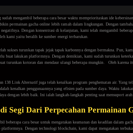
g sudah mengambil beberapa cara besar waktu memprioritaskan ide kebersina
ikin permainan gacha online lebih ramah dalam lingkungan. Dengan tambahan
negatifnya. Dengan konsentrasi di kelanjutan, kami telah mengambil beberapa 
oleh kami yaitu beralih ke sumber energi terbarukan.
elah sukses turunkan tapak jejak tapak karbonnya dengan bermakna. Pun, kam
erlu buat lakukan platformnya. Dengan demikian, kami sudah turunkan keterka
buat turunkan kotoran dan mendaur ulangi beberapa mungkin. Oleh karena it
138 Link Alternatif juga telah kenalkan program penghematan air. Yang tel
adalah kenalkan penggunaannya yang efisien pada sumber daya. Waktu lakukan 
a dengan lebih baik. Ini ialah langkah-langkah penting saat mensuport arah
Jadi Segi Dari Perpecahan Permainan 
bil beberapa cara besar untuk mengatakan keamanan dan keadilan dalam gacha
e platformnya. Dengan technologi blockchain, kami dapat mengatakan terbuka 