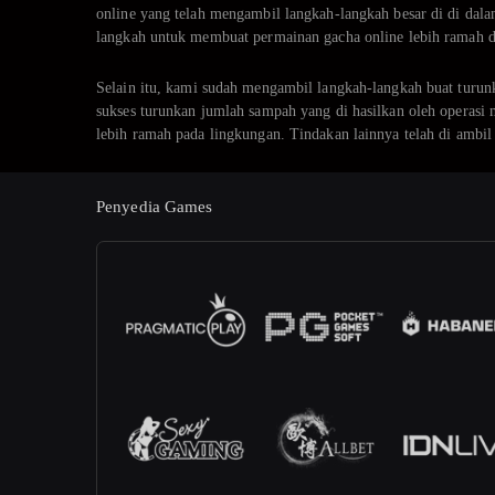
online yang telah mengambil langkah-langkah besar di di dal
langkah untuk membuat permainan gacha online lebih ramah 
Selain itu, kami sudah mengambil langkah-langkah buat tur
sukses turunkan jumlah sampah yang di hasilkan oleh operasi
lebih ramah pada lingkungan. Tindakan lainnya telah di ambil
Penyedia Games