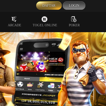
DAFTAR
LOGIN
ARCADE
TOGEL ONLINE
POKER