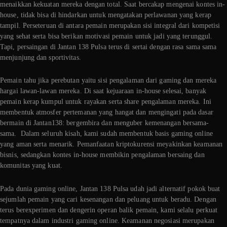
menaikkan kekuatan mereka dengan total. Saat bercakap mengenai kontes in-
house, tidak bisa di hindarkan untuk mengatakan perlawanan yang kerap
tampil. Perseteruan di antara pemain merupakan sisi integral dari kompetisi
yang sehat serta bisa berikan motivasi pemain untuk jadi yang terunggul.
Tapi, persaingan di Jantan 138 Pulsa terus di sertai dengan rasa sama sama
menjunjung dan sportivitas.
Pemain tahu jika perebutan yaitu sisi pengalaman dari gaming dan mereka
hargai lawan-lawan mereka. Di saat kejuaraan in-house selesai, banyak
pemain kerap kumpul untuk rayakan serta share pengalaman mereka. Ini
membentuk atmosfer pertemanan yang hangat dan mengingati pada dasar
bermain di Jantan138: bergembira dan menguber kemenangan bersama-
sama. Dalam seluruh kisah, kami sudah membentuk basis gaming online
yang aman serta menarik. Pemanfaatan kriptokurensi meyakinkan keamanan
bisnis, sedangkan kontes in-house membikin pengalaman bersaing dan
komunitas yang kuat.
Pada dunia gaming online, Jantan 138 Pulsa udah jadi alternatif pokok buat
sejumlah pemain yang cari kesenangan dan peluang untuk beradu. Dengan
terus berexperimen dan dengerin operan balik pemain, kami selalu perkuat
tempatnya dalam industri gaming online. Keamanan negosiasi merupakan