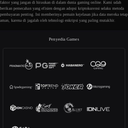
faktor yang jangan di hiraukan di dalam dunia gaming online. Kami udah
berikan pemecahan yang efisien dengan adopsi kriptokurensi selaku metoda
pembayaran penting. Ini memberinya pemain kejelasan jika data mereka tetap
aman, karena di jagalah oleh tehnologi enkripsi yang paling mutakhir.
Penyedia Games