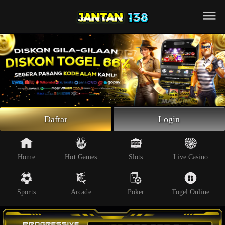
Beranda
Slot Online
Live Casino
Sportsbook
Arcade
Togel Online
Daftar
Login
Poker
Whatsapp
Home
Hot Games
Slots
Live Casino
Telegram
Sports
Arcade
Poker
Togel Online
Livechat