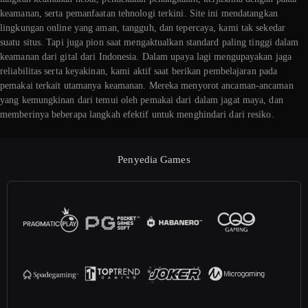
keamanan, serta pemanfaatan tehnologi terkini. Site ini mendatangkan
lingkungan online yang aman, tangguh, dan tepercaya, kami tak sekedar
suatu situs. Tapi juga pion saat mengaktualkan standard paling tinggi dalam
keamanan dari gital dari Indonesia. Dalam upaya lagi mengupayakan jaga
reliabilitas serta keyakinan, kami aktif saat berikan pembelajaran pada
pemakai terkait utamanya keamanan. Mereka menyorot ancaman-ancaman
yang kemungkinan dari temui oleh pemakai dari dalam jagat maya, dan
memberinya beberapa langkah efektif untuk menghindari dari resiko.
Penyedia Games