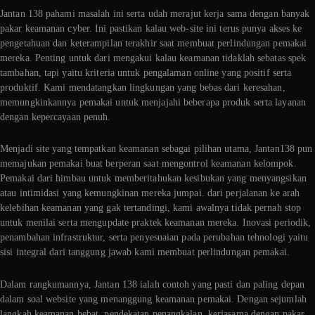
Jantan 138 pahami masalah ini serta udah merajut kerja sama dengan banyak
pakar keamanan cyber. Ini pastikan kalau web-site ini terus punya akses ke
pengetahuan dan keterampilan terakhir saat membuat perlindungan pemakai
mereka. Penting untuk dari mengakui kalau keamanan tidaklah sebatas spek
tambahan, tapi yaitu kriteria untuk pengalaman online yang positif serta
produktif. Kami mendatangkan lingkungan yang bebas dari keresahan,
memungkinkannya pemakai untuk menjajahi beberapa produk serta layanan
dengan kepercayaan penuh.
Menjadi site yang tempatkan keamanan sebagai pilihan utama, Jantan138 pun
memajukan pemakai buat berperan saat mengontrol keamanan kelompok.
Pemakai dari himbau untuk memberitahukan kesibukan yang menyangsikan
atau intimidasi yang kemungkinan mereka jumpai. dari perjalanan ke arah
kelebihan keamanan yang gak tertandingi, kami awalnya tidak pernah stop
untuk menilai serta mengupdate praktek keamanan mereka. Inovasi periodik,
penambahan infrastruktur, serta penyesuaian pada perubahan tehnologi yaitu
sisi integral dari tanggung jawab kami membuat perlindungan pemakai.
Dalam rangkumannya, Jantan 138 ialah contoh yang pasti dan paling depan
dalam soal website yang menanggung keamanan pemakai. Dengan sejumlah
langkah keamanan hebat, pendekatan penangkalan, kerjasama dengan pakar