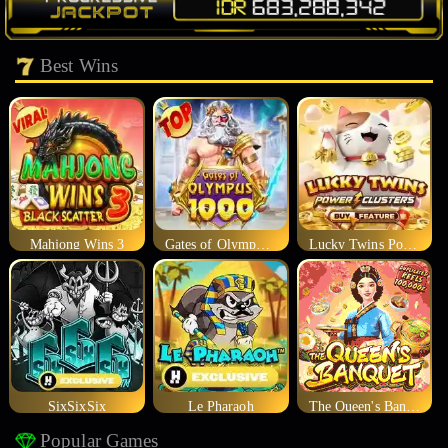
Best Wins
Mahjong Wins 3
Gates of Olympus 1000
Lucky Twins Power Clusters
SixSixSix
Le Pharaoh
The Queen's Banquet
Popular Games