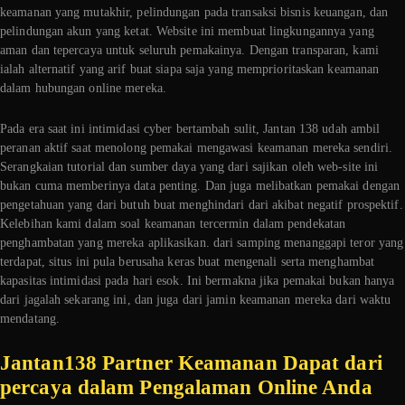
keamanan yang mutakhir, pelindungan pada transaksi bisnis keuangan, dan
pelindungan akun yang ketat. Website ini membuat lingkungannya yang
aman dan tepercaya untuk seluruh pemakainya. Dengan transparan, kami
ialah alternatif yang arif buat siapa saja yang memprioritaskan keamanan
dalam hubungan online mereka.
Pada era saat ini intimidasi cyber bertambah sulit, Jantan 138 udah ambil
peranan aktif saat menolong pemakai mengawasi keamanan mereka sendiri.
Serangkaian tutorial dan sumber daya yang dari sajikan oleh web-site ini
bukan cuma memberinya data penting. Dan juga melibatkan pemakai dengan
pengetahuan yang dari butuh buat menghindari dari akibat negatif prospektif.
Kelebihan kami dalam soal keamanan tercermin dalam pendekatan
penghambatan yang mereka aplikasikan. dari samping menanggapi teror yang
terdapat, situs ini pula berusaha keras buat mengenali serta menghambat
kapasitas intimidasi pada hari esok. Ini bermakna jika pemakai bukan hanya
dari jagalah sekarang ini, dan juga dari jamin keamanan mereka dari waktu
mendatang.
Jantan138 Partner Keamanan Dapat dari
percaya dalam Pengalaman Online Anda