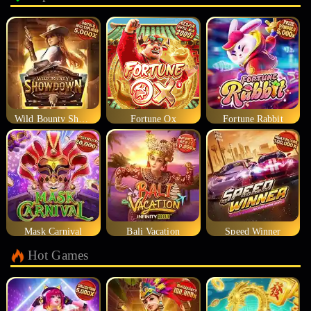
Wild Bounty Showdown
Fortune Ox
Fortune Rabbit
Mask Carnival
Bali Vacation
Speed Winner
Hot Games