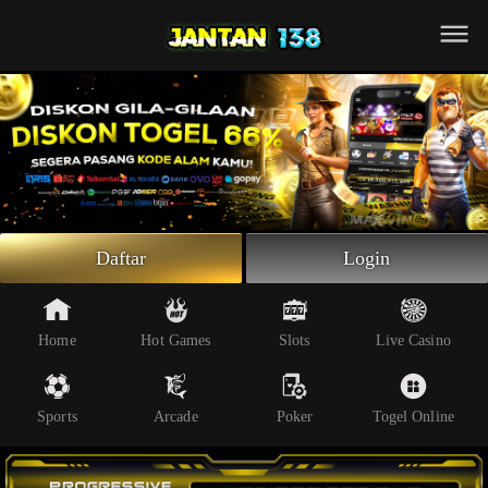
Beranda
Slot Online
Live Casino
Sportsbook
Arcade
Togel Online
Daftar
Login
Poker
Whatsapp
Home
Hot Games
Slots
Live Casino
Telegram
Sports
Arcade
Poker
Togel Online
Livechat