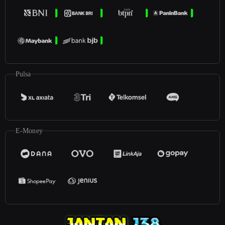
Pulsa
E-Money