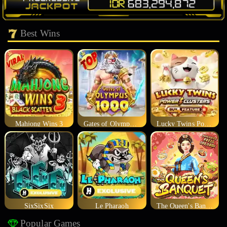
Best Wins
Mahjong Wins 3
Gates of Olympus 1000
Lucky Twins Power Clusters
SixSixSix
Le Pharaoh
The Queen's Banquet
Popular Games