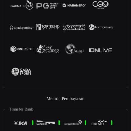
Metode Pembayaran
Transfer Bank