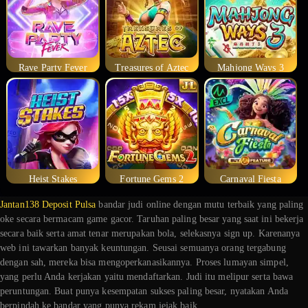
Rave Party Fever
Treasures of Aztec
Mahjong Ways 3
Heist Stakes
Fortune Gems 2
Carnaval Fiesta
Jantan138 Deposit Pulsa
bandar judi online dengan mutu terbaik yang paling
oke secara bermacam game gacor. Taruhan paling besar yang saat ini bekerja
secara baik serta amat tenar merupakan bola, selekasnya sign up. Karenanya
web ini tawarkan banyak keuntungan. Seusai semuanya orang tergabung
dengan sah, mereka bisa mengoperkanasikannya. Proses lumayan simpel,
yang perlu Anda kerjakan yaitu mendaftarkan. Judi itu melipur serta bawa
peruntungan. Buat punya kesempatan sukses paling besar, nyatakan Anda
berpindah ke bandar yang punya rekam jejak baik.