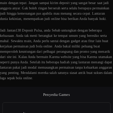
main dengan tepat. Jangan sampai kirim deposit yang sangat besar saat jadi
anggota anyar. Gak boleh ringan berserah serta selalu berupaya permainkan
judi hingga kemenangan pas apabila mau menang secara cepat. Lantaran
dunia kekinian, menempatkan judi online bisa berikan Anda banyak hoki.
Jadi Jantan138 Deposit Pulsa, anda Sebab untungkan dengan beberapa
keluasaan. Anda tak mesti berangkat ke tempat umum yang beresiko serta
mahal. Sewaktu main, Anda perlu santai dengan gadget atau fitur lain buat
kerjakan permainan judi bola online. Anda bakal miliki peluang buat
memperoleh keuntungan dari pelbagai perangsang dan promo yang menarik
dari site ini. Kalau Anda bermain Karena website yang bisa Karena utamakan
seperti punya Anda. Setelah itu beberapa hadiah yang lantaran menangi dapat
lantaran pakai jadi modal memasangkan permainan tanpa keluarkan anggaran
yang penting. Mendalami mereka salah satunya siasat antik buat sukses dalam
laga sepak bola online.
Penyedia Games