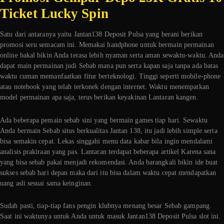
Ticket Lucky Spin
Satu dari antaranya yaitu Jantan138 Deposit Pulsa yang berani berikan
promosi seru semacam ini. Memakai handphone untuk bermain permainan
online bakal bikin Anda terasa lebih nyaman serta aman sewaktu-waktu. Anda
dapat main permainan judi Sebab mana pun serta kapan saja tanpa ada batas
waktu cuman memanfaatkan fitur berteknologi. Tinggi seperti mobile-phone
atau notebook yang telah terkonek dengan internet. Waktu menempatkan
model permainan apa saja, terus berikan keyakinan Lantaran kangen.
Ada beberapa pemain sebab sini yang bermain games tiap hari. Sewaktu
Anda bermain Sebab situs berkualitas Jantan 138, itu jadi lebih simple serta
bisa semakin cepat. Lekas singgahi menu data kabar bila ingin mendalami
analisis prakiraan yang pas. Lantaran terdapat beberapa artikel Karena sana
yang bisa sebab pakai menjadi rekomendasi. Anda barangkali bikin ide buat
sukses sebab hari depan maka dari itu bisa dalam waktu cepat mendapatkan
uang asli sesuai sama keinginan.
Sudah pasti, tiap-tiap fans pengin klubnya menang besar Sebab gampang.
Saat ini waktunya untuk Anda untuk masuk Jantan138 Deposit Pulsa slot ini.