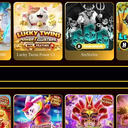
1000
Lucky Twins Power Clusters
SixSixSix