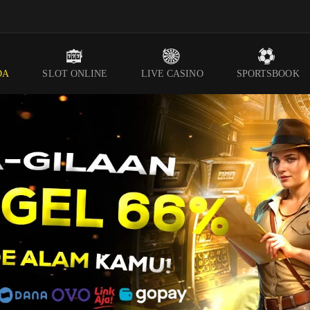
DA
SLOT ONLINE
LIVE CASINO
SPORTSBOOK