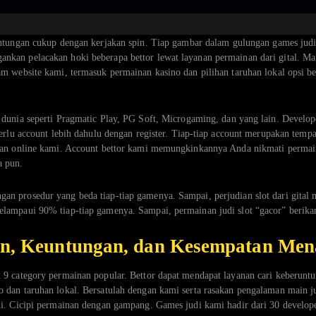
untungan cukup dengan kerjakan spin. Tiap gambar dalam gulungan games jud
nkan pelacakan hoki beberapa bettor lewat layanan permainan dari gital. Ma
am website kami, termasuk permainan kasino dan pilihan taruhan lokal opsi be
 dunia seperti Pragmatic Play, PG Soft, Microgaming, dan yang lain. Develope
perlu account lebih dahulu dengan register. Tiap-tiap account merupakan tem
uhan online kami. Account bettor kami memungkinkannya Anda nikmati permain
a pun.
an prosedur yang beda tiap-tiap gamenya. Sampai, perjudian slot dari gital 
elampaui 90% tiap-tiap gamenya. Sampai, permainan judi slot “gacor” berik
an, Keuntungan, dan Kesempatan Me
 9 category permainan popular. Bettor dapat mendapat layanan cari keberunt
 dan taruhan lokal. Bersatulah dengan kami serta rasakan pengalaman main jud
ami. Cicipi permainan dengan gampang. Games judi kami hadir dari 30 develo