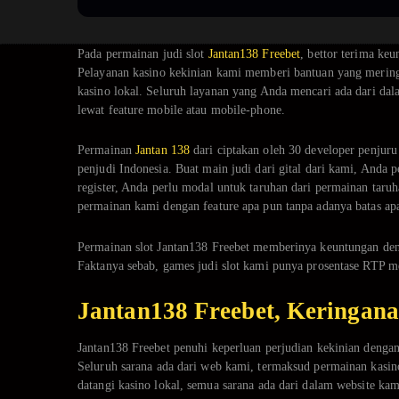
Pada permainan judi slot
Jantan138 Freebet
, bettor terima ke
Pelayanan kasino kekinian kami memberi bantuan yang meringa
kasino lokal. Seluruh layanan yang Anda mencari ada dari dal
lewat feature mobile atau mobile-phone.
Permainan
Jantan 138
dari ciptakan oleh 30 developer penjuru
penjudi Indonesia. Buat main judi dari gital dari kami, Anda 
register, Anda perlu modal untuk taruhan dari permainan tar
permainan kami dengan feature apa pun tanpa adanya batas ap
Permainan slot Jantan138 Freebet memberinya keuntungan deng
Faktanya sebab, games judi slot kami punya prosentase RTP m
Jantan138 Freebet, Keringan
Jantan138 Freebet penuhi keperluan perjudian kekinian dengan
Seluruh sarana ada dari web kami, termaksud permainan kasino
datangi kasino lokal, semua sarana ada dari dalam website k