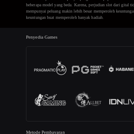
beberapa model yang beda. Karena, perjudian slot dari gital t
mempunyai peluang makin lebih besar memperoleh keuntungan 
keuntungan buat memperoleh banyak hadiah.
Penyedia Games
Metode Pembayaran