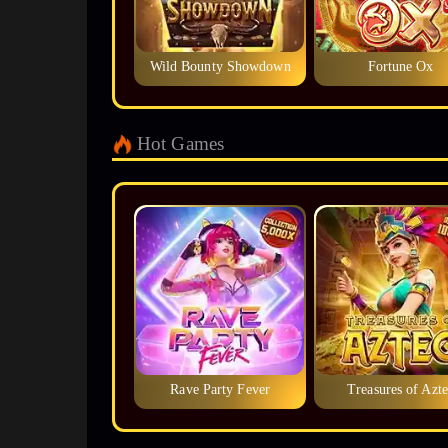
Wild Bounty Showdown
Fortune Ox
Hot Games
Rave Party Fever
Treasures of Azte