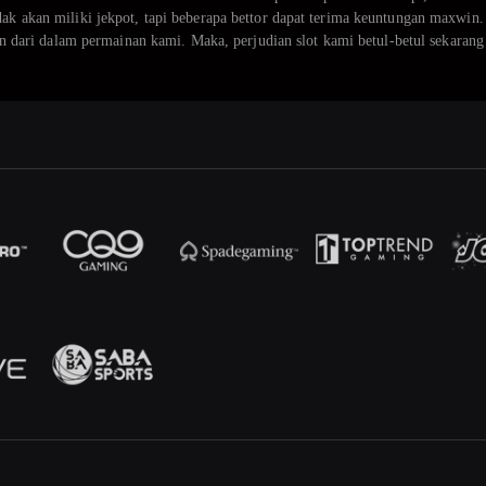
idak akan miliki jekpot, tapi beberapa bettor dapat terima keuntungan maxwin.
dari dalam permainan kami. Maka, perjudian slot kami betul-betul sekaran