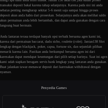
ulangi apa dana anda telah masuk. Jantan 138 akan cek jika sudah proses
transaksi deposit bakal karena tahap selanjutnya. Karena pada sisi ini anda
sebatas penting mengharap sekitar 5-6 menit saja sampai hingga proses
deposit akun anda habis dari proseskan. Selanjutnya anda akan melihat saldo
akun permainan anda lebih bertambah, dan dapat anda gunakan dengan cara
langsung buat bermain.
Anda lantaran terasa terdapat banyak opsi terbaik bersama agen kami ini,
karena dari permainan baccarat, dadu sicbo, roulette (rolet). Jantan138 Slot
lengkap dengan blackjack, poker, capsa, fortune six, dan sejumlah pilihan
menarik karena lain. Pastikan anda berkumpul bersama agen ini dari
karenakan dapat mendapat keuntungan dari pilih setiap harinya. Saat ini agen
kami udah siapkan beragam servis bank lengkap yang lantaran anda gunakan.
Buat jalankan tawar-menawar deposit dari karenakan withdrawal dengan
nyaman.
Penyedia Games