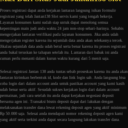
Proses registrasi dapat anda kerjakan lantaran langsung isikan formulir
registrasi yang telah Jantan138 Slot servis kami yang tengah bekerja.
Layanan konsumen kami sudah siap untuk dapat menolong semua
kepentingan main judi anda waktu 24 jam non-stop sehari-harinya. Sehabis
mengerjakan lantaran verifikasi pada layanan konsumen. Jika anda udah
mengerjakan register karena itu sejumlah data anda akan selekasnya tercek.
Jikalau sejumlah data anda udah betul serta benar karena itu proses registrasi
anda bakal teruskan ke tahapan setelah itu. Lantaran dari babak ini anda
cuman perlu menanti dalam kurun waktu kurang dari 5 menit saja.
Selesai registrasi Jantan 138 anda tuntas sebab proseskan karena itu anda akan
lantaran kirimkan berbentuk id, kode dan link login sah. Anda langsung bisa
coba login dari dalam account anda untuk pastikan account yang kami kasih
udah benar serta aktif. Sesudah sukses kerjakan login dari dalam account
permainan, jadi cara setelah itu anda dapat kerjakan negosiasi deposit
bersama agen ini. Transaksi bisnis deposit dapat dari lakukan dengan
melaksanakan transfer dana lewat rekening deposit agen yang aktif minimum
Rp 50.000 saja. Selesai anda mendapati nomor rekening deposit agen kami
yang aktif serta terkini anda dapat secara langsung lakukan transfer dana.