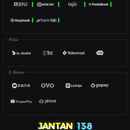
Pulsa
E-Money