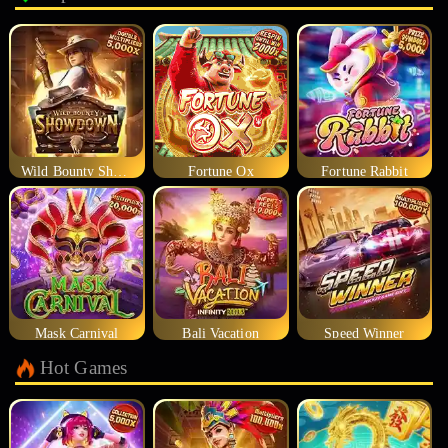
Wild Bounty Showdown
Fortune Ox
Fortune Rabbit
Mask Carnival
Bali Vacation
Speed Winner
Hot Games