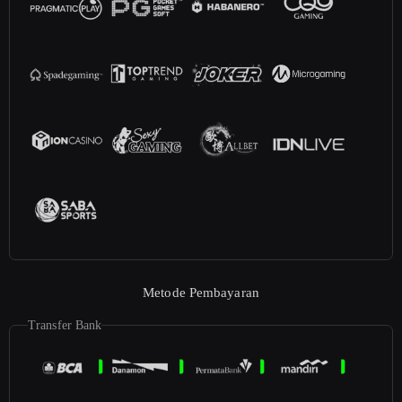
Metode Pembayaran
Transfer Bank