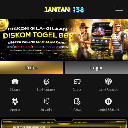
Beranda
Slot Online
Live Casino
Sportsbook
Arcade
Togel Online
Daftar
Login
Poker
Whatsapp
Home
Hot Games
Slots
Live Casino
Telegram
Sports
Arcade
Poker
Togel Online
Livechat